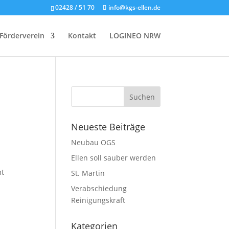
02428 / 51 70
info@kgs-ellen.de
Förderverein
Kontakt
LOGINEO NRW
Neueste Beiträge
Neubau OGS
Ellen soll sauber werden
mt
St. Martin
Verabschiedung
Reinigungskraft
Kategorien